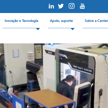
Inovação e Tecnologia
Apoio, suporte
Sobre a Center
FlexGun™ UL Weld Gun
CLICK HERE