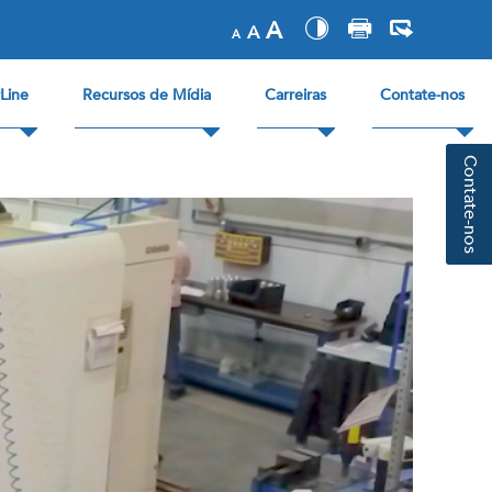
A
A
A
Line
Recursos de Mídia
Carreiras
Contate-nos
Contate-nos
s