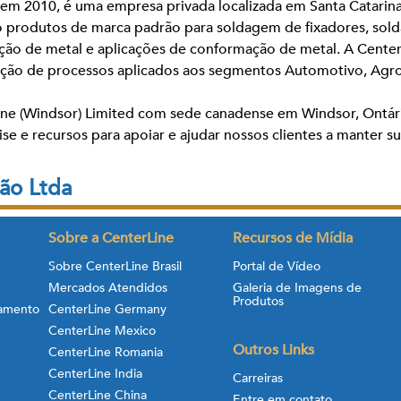
 em 2010, é uma empresa privada localizada em Santa Catarina
rodutos de marca padrão para soldagem de fixadores, soldag
nção de metal e aplicações de conformação de metal. A Center
o de processos aplicados aos segmentos Automotivo, Agron
Line (Windsor) Limited com sede canadense em Windsor, Ontár
ise e recursos para apoiar e ajudar nossos clientes a manter 
ção Ltda
Sobre a CenterLine
Recursos de Mídia
Sobre CenterLine Brasil
Portal de Vídeo
Mercados Atendidos
Galeria de Imagens de
Produtos
amento
CenterLine Germany
CenterLine Mexico
Outros Links
CenterLine Romania
CenterLine India
Carreiras
CenterLine China
Entre em contato